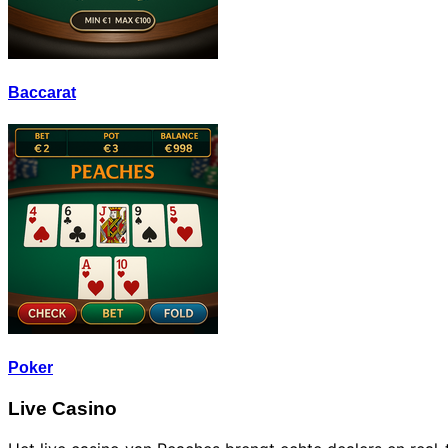
Baccarat
Poker
Live Casino