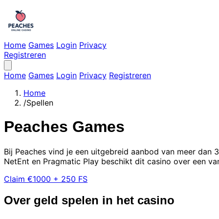
Home
Games
Login
Privacy
Registreren
Home
Games
Login
Privacy
Registreren
Home
/
Spellen
Peaches Games
Bij Peaches vind je een uitgebreid aanbod van meer dan 3
NetEnt en Pragmatic Play beschikt dit casino over een va
Claim €1000 + 250 FS
Over geld spelen in het casino