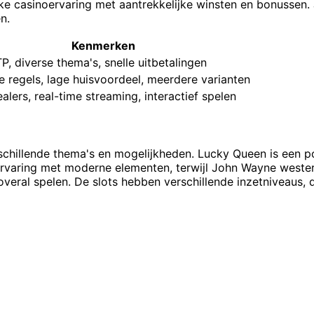
ke casinoervaring met aantrekkelijke winsten en bonussen. 
n.
Kenmerken
, diverse thema's, snelle uitbetalingen
e regels, lage huisvoordeel, meerdere varianten
alers, real-time streaming, interactief spelen
erschillende thema's en mogelijkheden. Lucky Queen is een 
-ervaring met moderne elementen, terwijl John Wayne wester
overal spelen. De slots hebben verschillende inzetniveaus,