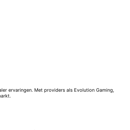
ler ervaringen. Met providers als Evolution Gaming,
arkt.