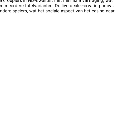
le croupiers in HD-kwaliteit met minimale vertraging, wat
en meerdere tafelvarianten. De live dealer-ervaring omvat
andere spelers, wat het sociale aspect van het casino naar